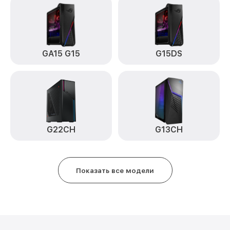
GA15 G15
G15DS
G22CH
G13CH
Показать все модели