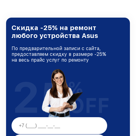
стремимся к тому, чтобы каждый клиент был
удовлетворен скоростью и качеством
предоставляемых услуг. Наша цель — стать
лучшим сервисным центром Asus в городе
Новосибирске, постоянно повышая уровень
Скидка -25% на ремонт
доверия и лояльности наших клиентов.
любого устройства Asus
По предварительной записи с сайта,
предоставляем скидку в размере -25%
на весь прайс услуг по ремонту
25
%
OFF