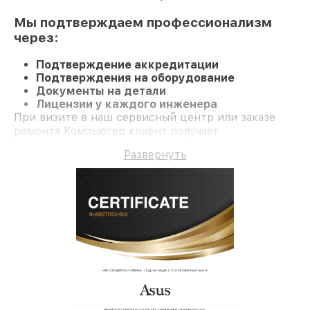
Мы подтверждаем профессионализм
через:
Подтверждение аккредитации
Подтверждения на оборудование
Документы на детали
Лицензии у каждого инженера
При визите в наш сервисный центр или заказе
ремонта Компьютер клиент получает
компетентное обслуживание и долгосрочную
Развернуть
гарантию на ремонт и детали.