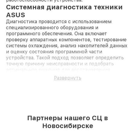
Системная диагностика техники
ASUS
Диагностика проводится с использованием
специализированного оборудования и
программного обеспечения. Она включает
проверку аппаратных компонентов, тестирование
системы охлаждения, анализ накопителей данных
и оценку состояния программной части
устройства. Такой подход позволяет определить
точную причину неисправности и подобрать
оптимальное решение для восстановления
работоспособности компьютера.
Развернуть
Преимущества обслуживания в
нашем сервисе
Гарантия на все виды работ и установленные
комплектующие.
Оперативная диагностика и ремонт в
кратчайшие сроки.
Партнеры нашего СЦ в
Использование оригинальных запасных частей
Новосибирске
для техники ASUS.
Прозрачная система расчётов и возможность