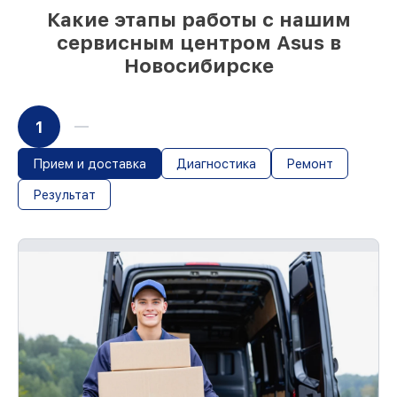
себя перед клиентами:
Какие этапы работы с нашим
сервисным центром Asus в
Материальная ответственность за
Новосибирске
работы
Мы гарантируем аккуратное выполнение
работ. При поломке по нашей
1
ответственности, оплачиваем
восстановление.
Обслуживание устройств с гарантией до
Прием и доставка
Диагностика
Ремонт
36 месяцев
Результат
С документами о гарантии, мы устраним
неисправности повторно без очереди.