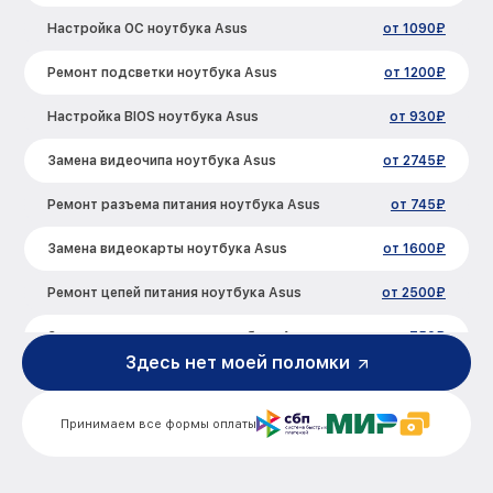
Настройка ОС ноутбука Asus
от 1090₽
Ремонт подсветки ноутбука Asus
от 1200₽
Настройка BIOS ноутбука Asus
от 930₽
Замена видеочипа ноутбука Asus
от 2745₽
Ремонт разъема питания ноутбука Asus
от 745₽
Замена видеокарты ноутбука Asus
от 1600₽
Ремонт цепей питания ноутбука Asus
от 2500₽
Замена жесткого диска ноутбука Asus
от 750₽
Здесь нет моей поломки
Установка драйверов ноутбука Asus
от 725₽
Принимаем все формы оплаты
Замена вебкамеры ноутбука Asus
от 1260₽
Ремонт петель крышки ноутбука Asus
от 990₽