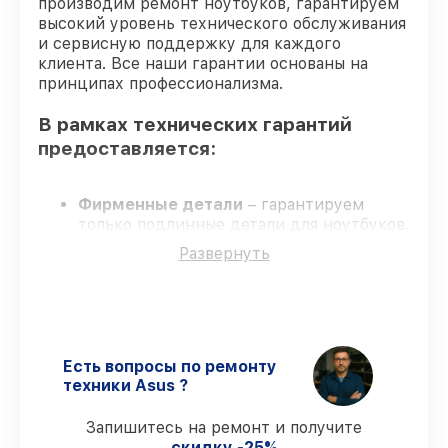
производим ремонт ноутбуков, гарантируем
высокий уровень технического обслуживания
и сервисную поддержку для каждого
клиента. Все наши гарантии основаны на
принципах профессионализма.
В рамках технических гарантий
предоставляется:
Фирменные детали
– гарантируем
только подлинные детали для ноутбуков.
Сертифицированные инженеры
–
Развернуть
мастера проходят строгий отбор и
регулярное обучение.
Выполнение работ вовремя
–
соблюдаем сроки, согласованные с
клиентом.
Сервис с гарантией
– сервис
Есть вопросы по ремонту
проводится с соблюдением гарантийных
техники Asus ?
обязательств.
Запишитесь на ремонт и получите
скидку -25%